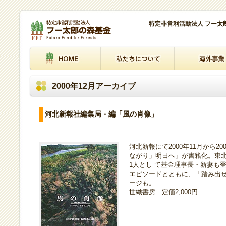
特定非営利活動法人 フー
2000年12月アーカイブ
河北新報社編集局・編「風の肖像」
河北新報にて2000年11月から2
ながり」明日へ」が書籍化。東北
1人とし て基金理事長・新妻も
エピソードとともに、「踏み出
ージも。
世織書房 定価2,000円