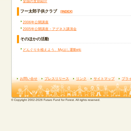
全国の支部紹介
フー太郎子供クラブ
[INDEX]
2006年公開講座
2005年公開講座・アグネス講演会
そのほかの活動
どんぐりを植えよう、Myはし運動etc
お問い合せ
プレスリリース
リンク
サイトマップ
プラ
© Copyright 2002-2026 Futaro Fund for Forest. All rights reserved.