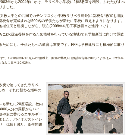
003年から2004年にかけ、ラリベラ小学校に2棟8教室を増設。ふたたびすべ
りました。
都文教大学との共同でカチンマスク小学校(ラリベラ郊外)に新校舎4教室を増設
新校舎が完成すれば500名の子供たちが新たに学校に通えるようになります。
域住民と連携しながら、現在(2009年4月)工事は着々と進行中です。
カニ(水源涵養林を作るため植林を行っている地域)でも学校新設に向けて調査
るためにも、子供たちへの教育は重要です。FFFは学校建設にも積極的に取り
計)で、1980年の3713万人の2倍以上。国連の世界人口推計報告書(2006)によれば人口増加率
なみに日本は0.02%)。
や炭で賄ってきたラリベ
ため、それに替わる燃料の
レも新たに20座増設。校内
000人分の屎尿からバイ
薪や炭に替わるエネルギー
ました。バイオガストイレ
り、伐採も減り、衛生問題
。