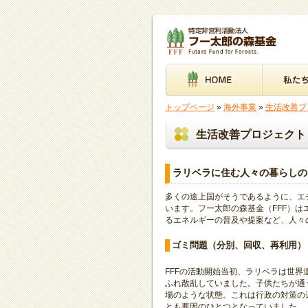
トップページ
»
海外事業
»
生活改善プ
生活改善プロジェクト
ラリベラに住む人々の暮らしの
多くの途上国がそうであるように、エ
います。フー太郎の森基金（FFF）
るエネルギーの普及や提案など、人々
ゴミ問題（分別、回収、再利用）
FFFの活動開始当初、ラリベラは世
ふれ散乱していました。子供たちが通
場のような状態。これは行政の対策の
とも要因のひとつとなっていました。