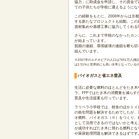
協力」に助成金を申請し、その資金で2
ての子供たちが学校に通えるようにな
この経験をもとに、2008年からは京
する新たなプロジェクトも始動。この
資材集めや基礎工事に協力してくれる地
さらに、これまで学校のなかったカン
が始まっています。
貧困の連鎖、環境破壊の連鎖を断ち切
組んでいます。
※2007年のエチオピアの人口は7651万人(推
は2.51%と世界的にも高い水準となっている(ち
バイオガスと省エネ普及
生活に必要な燃料のほとんどをたき木
ラ。FFFではたき木の消費量を減らす
普及や生活提案も行っています。
ラリベラ小学校では、校舎のほかトイ
の衛生問題を解決するためでしたが、3
オ燃料、バイオガス（※）をつくり、
として活用できるのではないかと考え
が成功すればたき木に替わる燃料とな
や屎尿処理問題も解決できるはずです