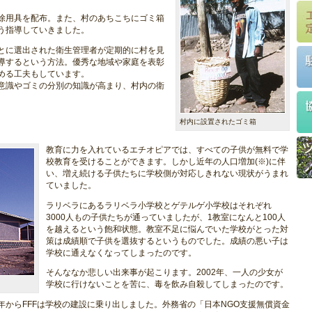
除用具を配布。また、村のあちこちにゴミ箱
う指導していきました。
とに選出された衛生管理者が定期的に村を見
導するという方法。優秀な地域や家庭を表彰
める工夫もしています。
意識やゴミの分別の知識が高まり、村内の衛
村内に設置されたゴミ箱
教育に力を入れているエチオピアでは、すべての子供が無料で学
校教育を受けることができます。しかし近年の人口増加(※)に伴
い、増え続ける子供たちに学校側が対応しきれない現状がうまれ
ていました。
ラリベラにあるラリベラ小学校とゲテルゲ小学校はそれぞれ
3000人もの子供たちが通っていましたが、1教室になんと100人
を越えるという飽和状態。教室不足に悩んでいた学校がとった対
策は成績順で子供を選抜するというものでした。成績の悪い子は
学校に通えなくなってしまったのです。
そんななか悲しい出来事が起こります。2002年、一人の少女が
学校に行けないことを苦に、毒を飲み自殺してしまったのです。
からFFFは学校の建設に乗り出しました。外務省の「日本NGO支援無償資金