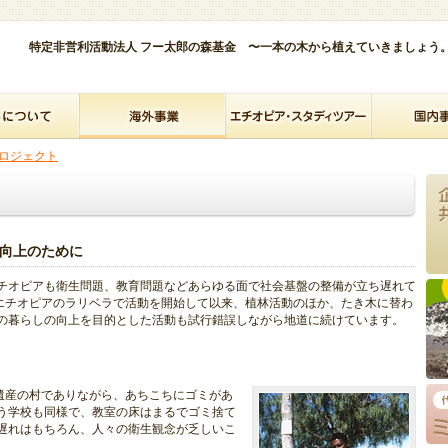
特定非営利活動法人 フー太郎の森基金 〜一本の木から植えていきましょう
ロジェクト
向上のために
チオピアも衛生問題、教育問題などあらゆる面で社会基盤の整備が立ち遅れて
はエチオピアのラリベラで活動を開始して以来、植林活動のほか、たき木に替わ
の暮らしの向上を目的とした活動も試行錯誤しながら地道に続けています。
界遺産の村でありながら、あちこちにゴミがあ
う学校も同様で、教室の床はまるでゴミ捨て
遅れはもちろん、人々の衛生観念が乏しいこ